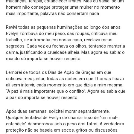
mudanças, terapia, estabelecer limites. Mas eu sabia: se um
homem não consegue proteger uma mulher no momento
mais importante, palavras não consertam nada.
Revivi todas as pequenas humilhações ao longo dos anos:
Evelyn zombava do meu peso, das roupas, criticava meu
trabalho, se intrometia em nossa casa, revelava meus
segredos. Cada vez eu fechava os olhos, tentando manter a
calma, justificando a crueldade alheia. Mas agora eu sabia: o
mundo só importa se houver respeito.
Lembrei de todos os Dias de Ação de Graças em que
criticava meu jantar; todas as noites em que Thomas ficava
ali sem intervir; cada momento em que dizia a mim mesma:
“A paz é mais importante que o conflito”. Agora eu sabia que
a paz só importa se houver respeito.
Após duas semanas, solicitei morar separadamente.
Qualquer tentativa de Evelyn de chamar isso de “um mal-
entendido” desmoronou sob o peso dos fatos. A verdadeira
proteção não se baseia em socos, gritos ou discussões.