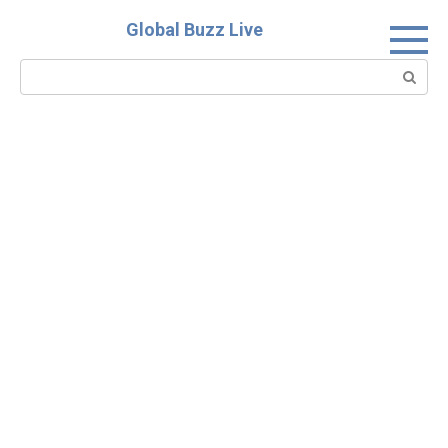
Skip
Global Buzz Live
to
content
Search: