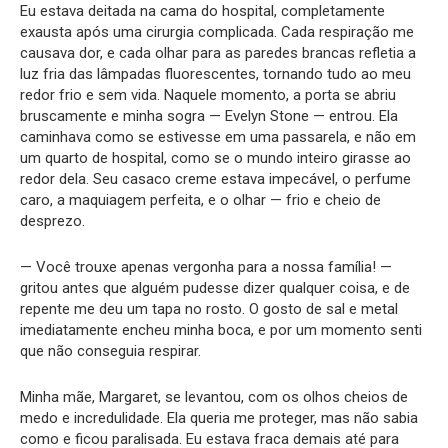
Eu estava deitada na cama do hospital, completamente
exausta após uma cirurgia complicada. Cada respiração me
causava dor, e cada olhar para as paredes brancas refletia a
luz fria das lâmpadas fluorescentes, tornando tudo ao meu
redor frio e sem vida. Naquele momento, a porta se abriu
bruscamente e minha sogra — Evelyn Stone — entrou. Ela
caminhava como se estivesse em uma passarela, e não em
um quarto de hospital, como se o mundo inteiro girasse ao
redor dela. Seu casaco creme estava impecável, o perfume
caro, a maquiagem perfeita, e o olhar — frio e cheio de
desprezo.
— Você trouxe apenas vergonha para a nossa família! —
gritou antes que alguém pudesse dizer qualquer coisa, e de
repente me deu um tapa no rosto. O gosto de sal e metal
imediatamente encheu minha boca, e por um momento senti
que não conseguia respirar.
Minha mãe, Margaret, se levantou, com os olhos cheios de
medo e incredulidade. Ela queria me proteger, mas não sabia
como e ficou paralisada. Eu estava fraca demais até para