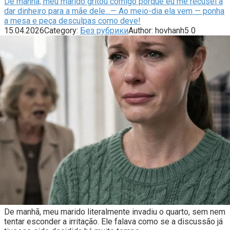
De manhã, meu marido gritou comigo porque eu me recusei a
dar dinheiro para a mãe dele…— Ao meio-dia ela vem — ponha
a mesa e peça desculpas como deve!
15.04.2026
Category:
Без рубрики
Author:
hovhanh5
0
De manhã, meu marido literalmente invadiu o quarto, sem nem
tentar esconder a irritação. Ele falava como se a discussão já