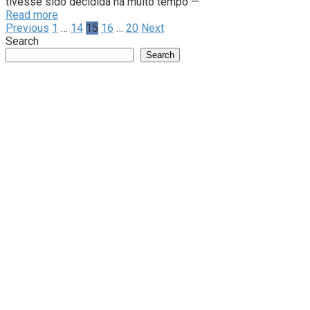
tivesse sido decidida há muito tempo —
Read more
Posts
Previous
1
…
14
15
16
…
20
Next
pagination
Search
Search