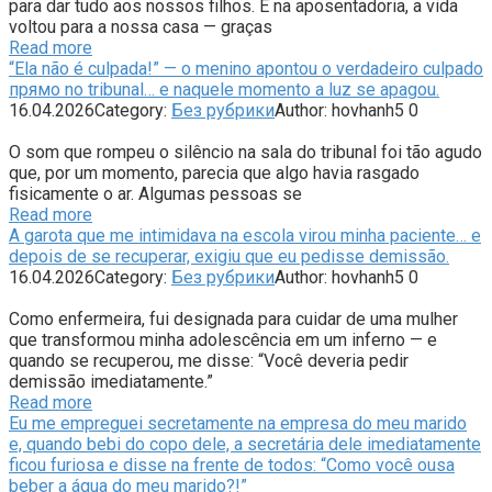
para dar tudo aos nossos filhos. E na aposentadoria, a vida
voltou para a nossa casa — graças
Read more
“Ela não é culpada!” — o menino apontou o verdadeiro culpado
прямо no tribunal… e naquele momento a luz se apagou.
16.04.2026
Category:
Без рубрики
Author:
hovhanh5
0
O som que rompeu o silêncio na sala do tribunal foi tão agudo
que, por um momento, parecia que algo havia rasgado
fisicamente o ar. Algumas pessoas se
Read more
A garota que me intimidava na escola virou minha paciente… e
depois de se recuperar, exigiu que eu pedisse demissão.
16.04.2026
Category:
Без рубрики
Author:
hovhanh5
0
Como enfermeira, fui designada para cuidar de uma mulher
que transformou minha adolescência em um inferno — e
quando se recuperou, me disse: “Você deveria pedir
demissão imediatamente.”
Read more
Eu me empreguei secretamente na empresa do meu marido
e, quando bebi do copo dele, a secretária dele imediatamente
ficou furiosa e disse na frente de todos: “Como você ousa
beber a água do meu marido?!”