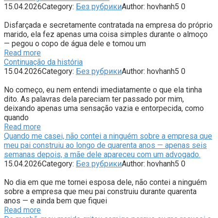
15.04.2026
Category:
Без рубрики
Author:
hovhanh5
0
Disfarçada e secretamente contratada na empresa do próprio
marido, ela fez apenas uma coisa simples durante o almoço
— pegou o copo de água dele e tomou um
Read more
Continuação da história
15.04.2026
Category:
Без рубрики
Author:
hovhanh5
0
No começo, eu nem entendi imediatamente o que ela tinha
dito. As palavras dela pareciam ter passado por mim,
deixando apenas uma sensação vazia e entorpecida, como
quando
Read more
Quando me casei, não contei a ninguém sobre a empresa que
meu pai construiu ao longo de quarenta anos — apenas seis
semanas depois, a mãe dele apareceu com um advogado.
15.04.2026
Category:
Без рубрики
Author:
hovhanh5
0
No dia em que me tornei esposa dele, não contei a ninguém
sobre a empresa que meu pai construiu durante quarenta
anos — e ainda bem que fiquei
Read more