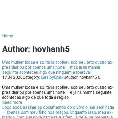
Home
Author:
hovhanh5
Uma mulher idosa e solitária acolheu sob seu teto quatro ex-
presidiários por apenas uma noite — mas já na manhã
seguinte aconteceu algo que ninguém esperava.
17.04.2026
Category:
Без рубрики
Author:
hovhanh5
0
Uma mulher idosa e solitária acolheu sob seu teto quatro ex-
presidiários por apenas uma noite — e já na manhã seguinte
aconteceu algo de que toda a região
Read more
Logo após assinar os documentos do divórcio, saí sem nada
— apenas com meu filho nos braços. Enquanto isso, meu ex-
marido, com sua nova parceira e a família dele, se preparava