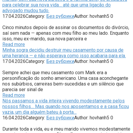
para celebrar sua nova vida… até que uma ligação do
advogado mudou tudo.
17.04.2026
Category:
Без рубрики
Author:
hovhanh5
0
Cinco minutos depois de assinar os documentos do divórcio,
saí sem nada — apenas com meu filho ao meu lado. Enquanto
isso, meu ex-marido, sua nova parceira e
Read more
Minha sogra decidiu destruir meu casamento por causa de
uma herança — e não esperava como isso acabaria para ela.
17.04.2026
Category:
Без рубрики
Author:
hovhanh5
0
Sempre achei que meu casamento com Mark era a
personificação do sonho americano. Uma casa aconchegante
nos subúrbios, carreiras bem-sucedidas e um silêncio que
parecia ser sinal de
Read more
Nós passamos a vida inteira vivendo modestamente pelos
nossos filhos… Mas quando nos aposentamos e a casa ficou
vazia, um dia alguém bateu à porta…
16.04.2026
Category:
Без рубрики
Author:
hovhanh5
0
Durante toda a vida, eu e meu marido vivemos modestamente