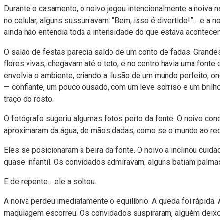
Durante o casamento, o noivo jogou intencionalmente a noiva n
no celular, alguns sussurravam: “Bem, isso é divertido!”… e a
ainda não entendia toda a intensidade do que estava acontec
O salão de festas parecia saído de um conto de fadas. Grandes
flores vivas, chegavam até o teto, e no centro havia uma font
envolvia o ambiente, criando a ilusão de um mundo perfeito, o
— confiante, um pouco ousado, com um leve sorriso e um brilho
traço do rosto.
O fotógrafo sugeriu algumas fotos perto da fonte. O noivo con
aproximaram da água, de mãos dadas, como se o mundo ao red
Eles se posicionaram à beira da fonte. O noivo a inclinou cuid
quase infantil. Os convidados admiravam, alguns batiam palmas 
E de repente… ele a soltou.
A noiva perdeu imediatamente o equilíbrio. A queda foi rápida
maquiagem escorreu. Os convidados suspiraram, alguém deixou 