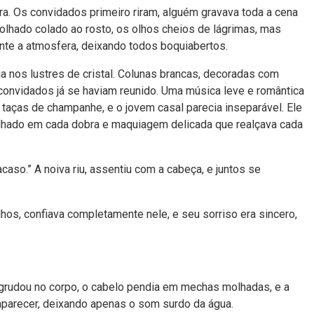
ra. Os convidados primeiro riram, alguém gravava toda a cena
olhado colado ao rosto, os olhos cheios de lágrimas, mas
te a atmosfera, deixando todos boquiabertos.
ia nos lustres de cristal. Colunas brancas, decoradas com
 convidados já se haviam reunido. Uma música leve e romântica
taças de champanhe, e o jovem casal parecia inseparável. Ele
balhado em cada dobra e maquiagem delicada que realçava cada
aso.” A noiva riu, assentiu com a cabeça, e juntos se
lhos, confiava completamente nele, e seu sorriso era sincero,
e grudou no corpo, o cabelo pendia em mechas molhadas, e a
aparecer, deixando apenas o som surdo da água.