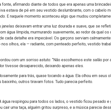
a fonte, afirmando diante de todos que era apenas uma brincadei
 noiva estava de pé em seu vestido deslumbrante, com o cabelo m
endo. E naquele momento aconteceu algo que mudou completamen
 janelas deixavam entrar uma luz dourada e suave, que se reflet
e com água límpida, murmurando suavemente, ao redor da qual os
nde cada detalhe era impecável. Os garçons serviam calmamente 
 nos olhos, ela — radiante, com penteado perfeito, vestido tra
cordou com um sorriso astuto: “Não escolhemos este salão por ac
or tivesse desaparecido, deixando apenas eles.
adosamente para trás, quase tocando a água. Ela olhou em seus o
baixinho, outros tiravam fotos. Tudo parecia perfeito.
. A água respingou para todos os lados, o vestido ficou pesado 
cair uma taça, alguém gritou surpreso, e a música parecia des