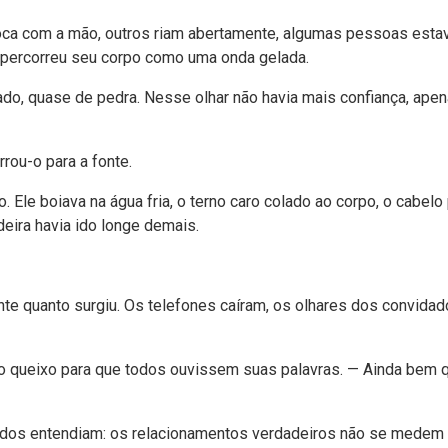
a com a mão, outros riam abertamente, algumas pessoas estavam
e percorreu seu corpo como uma onda gelada.
ado, quase de pedra. Nesse olhar não havia mais confiança, apen
ou-o para a fonte.
 Ele boiava na água fria, o terno caro colado ao corpo, o cabe
eira havia ido longe demais.
nte quanto surgiu. Os telefones caíram, os olhares dos convida
 o queixo para que todos ouvissem suas palavras. — Ainda bem 
odos entendiam: os relacionamentos verdadeiros não se medem p