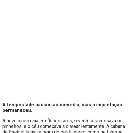
A tempestade passou ao meio-dia, mas a inquietação
permaneceu.
A neve ainda caía em flocos raros, o vento atravessava os
pinheiros, e o céu começava a clarear lentamente. A cabana
de Esekiél ficava à beira do desfiladeiro, como se tivesse