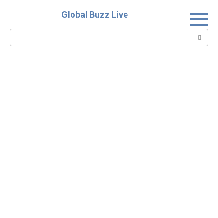
Skip
Global Buzz Live
to
content
Search: