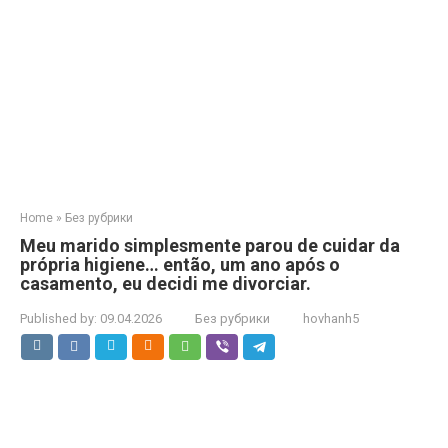
Home
»
Без рубрики
Meu marido simplesmente parou de cuidar da
própria higiene… então, um ano após o
casamento, eu decidi me divorciar.
Published by:
09.04.2026
Без рубрики
hovhanh5