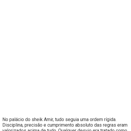
No palácio do sheik Amir, tudo seguia uma ordem rígida.
Disciplina, precisão e cumprimento absoluto das regras eram
valorizados acima de tudo. Qualquer desvio era tratado como