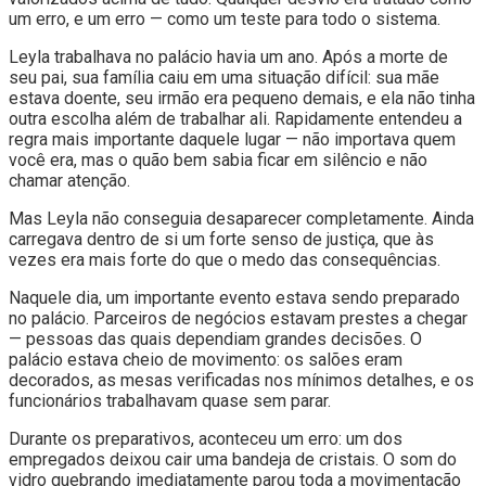
um erro, e um erro — como um teste para todo o sistema.
Leyla trabalhava no palácio havia um ano. Após a morte de
seu pai, sua família caiu em uma situação difícil: sua mãe
estava doente, seu irmão era pequeno demais, e ela não tinha
outra escolha além de trabalhar ali. Rapidamente entendeu a
regra mais importante daquele lugar — não importava quem
você era, mas o quão bem sabia ficar em silêncio e não
chamar atenção.
Mas Leyla não conseguia desaparecer completamente. Ainda
carregava dentro de si um forte senso de justiça, que às
vezes era mais forte do que o medo das consequências.
Naquele dia, um importante evento estava sendo preparado
no palácio. Parceiros de negócios estavam prestes a chegar
— pessoas das quais dependiam grandes decisões. O
palácio estava cheio de movimento: os salões eram
decorados, as mesas verificadas nos mínimos detalhes, e os
funcionários trabalhavam quase sem parar.
Durante os preparativos, aconteceu um erro: um dos
empregados deixou cair uma bandeja de cristais. O som do
vidro quebrando imediatamente parou toda a movimentação