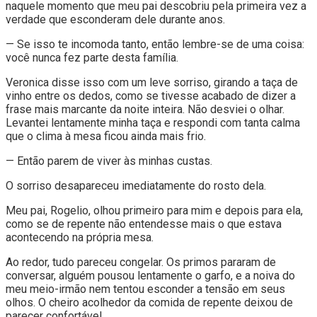
naquele momento que meu pai descobriu pela primeira vez a
verdade que esconderam dele durante anos.
— Se isso te incomoda tanto, então lembre-se de uma coisa:
você nunca fez parte desta família.
Veronica disse isso com um leve sorriso, girando a taça de
vinho entre os dedos, como se tivesse acabado de dizer a
frase mais marcante da noite inteira. Não desviei o olhar.
Levantei lentamente minha taça e respondi com tanta calma
que o clima à mesa ficou ainda mais frio.
— Então parem de viver às minhas custas.
O sorriso desapareceu imediatamente do rosto dela.
Meu pai, Rogelio, olhou primeiro para mim e depois para ela,
como se de repente não entendesse mais o que estava
acontecendo na própria mesa.
Ao redor, tudo pareceu congelar. Os primos pararam de
conversar, alguém pousou lentamente o garfo, e a noiva do
meu meio-irmão nem tentou esconder a tensão em seus
olhos. O cheiro acolhedor da comida de repente deixou de
parecer confortável.