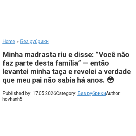
Home
»
Без рубрики
Minha madrasta riu e disse: “Você não
faz parte desta família” — então
levantei minha taça e revelei a verdade
que meu pai não sabia há anos. 😳
Published by:
17.05.2026
Category:
Без рубрики
Author:
hovhanh5