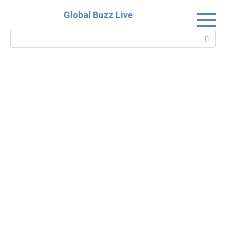
Skip
Global Buzz Live
to
content
Search: