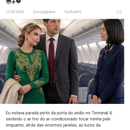
😳✈️💔
10.05.2026
Без рубрики
hovhanh5
0
Eu estava parada perto da porta do avião no Terminal 4,
sentindo o ar frio do ar-condicionado tocar minha pele
enquanto, atrás das enormes janelas, as luzes da