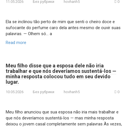
11.05.2026
Без рубрики
hovhanh5
0
Ela se inclinou tão perto de mim que senti o cheiro doce e
sufocante do perfume caro dela antes mesmo de ouvir suas
palavras. — Olhem só… a
Read more
Meu filho disse que a esposa dele não iria
trabalhar e que nós deveríamos sustentá-los —
minha resposta colocou tudo em seu devido
lugar.
10.05.2026
Без рубрики
hovhanh5
0
Meu filho anunciou que sua esposa não iria mais trabalhar e
que nós deveríamos sustentá-los — mas minha resposta
deixou o jovem casal completamente sem palavras Às vezes,