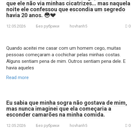
que ele não via minhas cicatrizes… mas naquela
noite ele confessou que escondia um segredo
havia 20 anos. 😳💔
12.05.2026
Без рубрики
hovhanh5
0
Quando aceitei me casar com um homem cego, muitas
pessoas começaram a cochichar pelas minhas costas.
Alguns sentiam pena de mim. Outros sentiam pena dele. E
havia aqueles
Read more
Eu sabia que minha sogra não gostava de mim,
mas nunca imaginei que ela começaria a
esconder camarões na minha comida.
12.05.2026
Без рубрики
hovhanh5
0